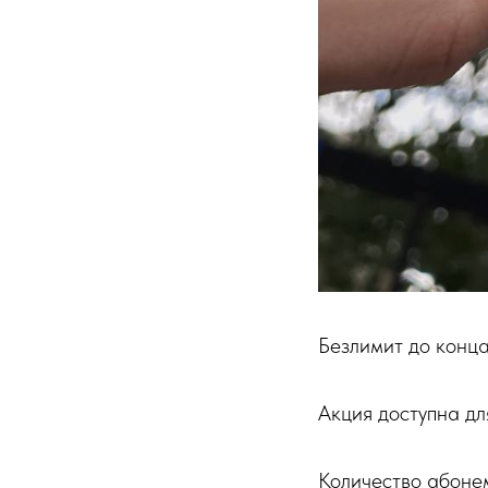
Безлимит до конца
⁣⁣⠀
Акция доступна для
⁣⁣⠀
Количество абонем