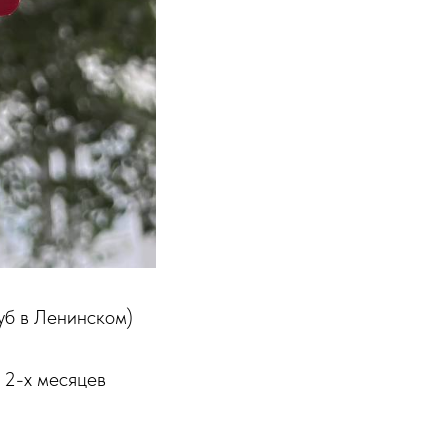
уб в Ленинском)
2-х месяцев ⁣⁣⠀