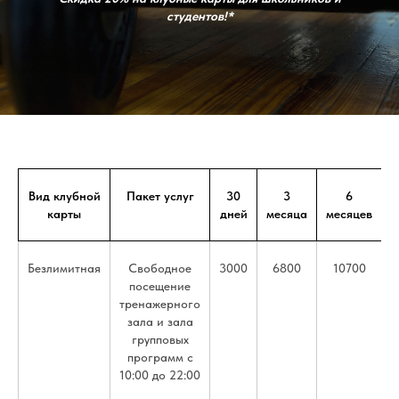
студентов!*
Вид клубной
Пакет услуг
30
3
6
карты
дней
месяца
месяцев
м
Безлимитная
Свободное
3000
6800
10700
посещение
тренажерного
зала и зала
групповых
программ с
10:00 до 22:00